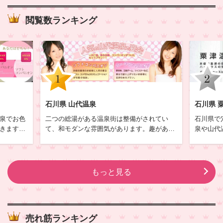
閲覧数ランキング
石川県 山代温泉
石川県 
泉でお色
二つの総湯がある温泉街は整備がされてい
石川県で
きます。
て、和モダンな雰囲気があります。趣がある
泉や山代
ニオン、
街並みの中をぶらっと散策できます。
くないの
北陸三県で最大級の温泉街の1つで豊富な文
小松市の
るお宿が
化資産、伝統文化を育んでいるので、町並み
津温泉と
は紅殻格子が鮮やかな古い旅館や民家が点在
ません。
もっと見る
しており、情趣を誘っています。
売れ筋ランキング