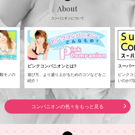
About
コンパニオンについて
？
ピンクコンパニオンとは?
スーパー
殺モノの
遊び方、より盛り上がるためのコツなどをご
ピンクコ
紹介！
いのか!
コンパニオンの色々をもっと見る