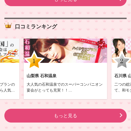
口コミランキング
山梨県 石和温泉
石川県 
プランの
大人気の石和温泉でのスーパーコンパニオン
二つの総
ら人気を
宴会がとっても充実！！
て、和モ
介しま
ピンクコンパニオンプランご希望のお客様か
街並みの
ら絶大な支持を集める石和温泉郷。
北陸三県
んまりと
関東エリアで人気を集めている温泉地の一
化資産、
。
つ。宴会後の夜遊びを含めてのお楽しみが待
は紅殻格
もっと見る
っています。
しており