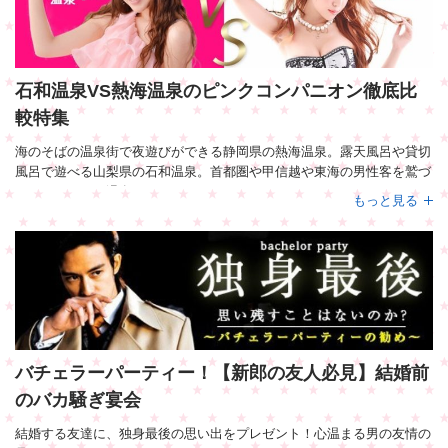
石和温泉VS熱海温泉のピンクコンパニオン徹底比
較特集
海のそばの温泉街で夜遊びができる静岡県の熱海温泉。露天風呂や貸切
風呂で遊べる山梨県の石和温泉。首都圏や甲信越や東海の男性客を鷲づ
かみにするこの温泉。
もっと見る
スーパーコンパニオン、ピンクコンパニオンとの宴会のメッカと言って
もいい。ビギナーのお客様にとってはどっちがいいのか、迷うところで
ある。当社独自に調査してきた熱海の石和の違いを参考にぜひ検討して
欲しい。
バチェラーパーティー！【新郎の友人必見】結婚前
のバカ騒ぎ宴会
結婚する友達に、独身最後の思い出をプレゼント！心温まる男の友情の