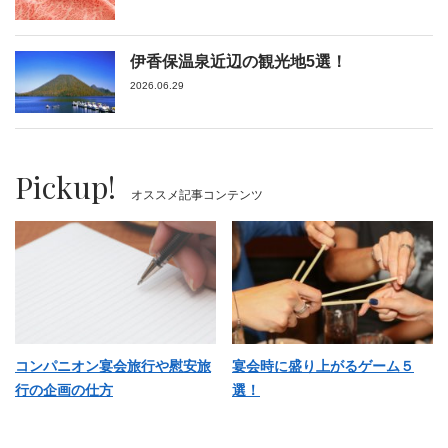
伊香保温泉近辺の観光地5選！
2026.06.29
Pickup!
オススメ記事コンテンツ
コンパニオン宴会旅行や慰安旅
宴会時に盛り上がるゲーム５
行の企画の仕方
選！