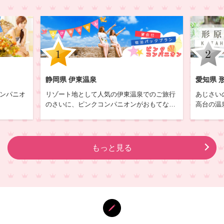
静岡県 伊東温泉
愛知県 
ンパニオ
リゾート地として人気の伊東温泉でのご旅行
あじさい
のさいに、ピンクコンパニオンがおもてなし
高台の温
と遊べる
をする宴会付の宿泊のご利用が可能です。
せ。
集中!
伊豆半島で人気のリゾート温泉地、伊東温泉
れられる
は人気の観光先になっています。
す。
もっと見る