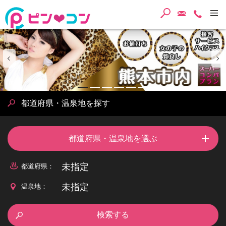
検索
ご予約・
TEL
Prev
1
2
3
4
5
6
都道府県・温泉地を探す
都道府県・温泉地を選ぶ
未指定
都道府県：
未指定
温泉地：
検索する