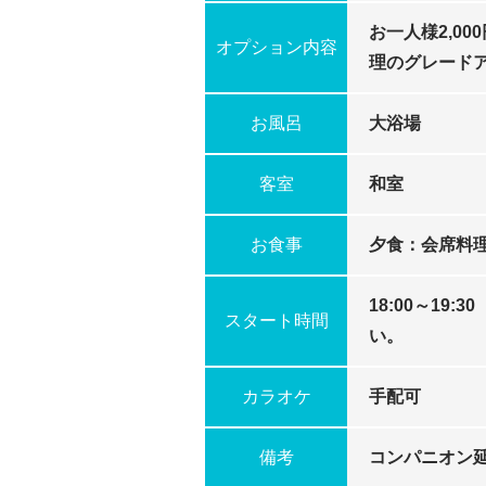
お一人様2,00
オプション内容
理のグレード
お風呂
大浴場
客室
和室
お食事
夕食：会席料理
18:00～19
スタート時間
い。
カラオケ
手配可
備考
コンパニオン延長