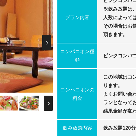
ピンクコンパニ
※飲み放題は
プラン内容
人数によって
その場合はお
頂きます。
Next
コンパニオン種
ピンクコンパ
類
この地域はコ
ります。
コンパニオンの
よくお問い合
Next
料金
ランとなって
結果金額が変
飲み放題内容
飲み放題120分