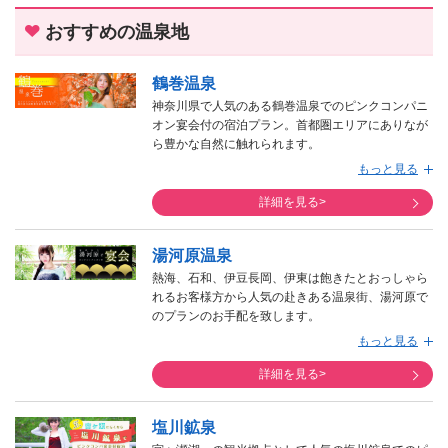
おすすめの温泉地
鶴巻温泉
神奈川県で人気のある鶴巻温泉でのピンクコンパニ
オン宴会付の宿泊プラン。首都圏エリアにありなが
ら豊かな自然に触れられます。
カルシウムをたっぷり含んだ泉質は、痔や外傷など
もっと見る
の効能があり、肌の痛みに効くとされています。
詳細を見る>
湯河原温泉
熱海、石和、伊豆長岡、伊東は飽きたとおっしゃら
れるお客様方から人気の赴きある温泉街、湯河原で
のプランのお手配を致します。
旅館というよりホテルが多く、リゾートの雰囲気が
もっと見る
漂う隣の熱海温泉とはうってかわって、湯河原温泉
は古きよき時代の情緒をたくさん残している趣ある
詳細を見る>
温泉街です。
塩川鉱泉