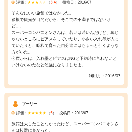
評価：
（
3.4
）
投稿日：2016/07
そんなにいい旅館ではなかった。
箱根で観光が目的だから、そこでの不満まではないけ
ど…。
スーパーコンパニオンさんは、若いは若いんだけど、耳じ
ゃないところにピアスをしていたり、小さい入れ墨が入っ
ていたりと、昭和で育った自分達にはちょっと引くような
方がいた。
今度からは、入れ墨とピアスはNGと予約時に言わないと
いけないのだなと勉強になりましたよ。
利用月：2016/07
ブーリー
評価：
（
5
）
投稿日：2016/07
旅館は大したことなかったけど、スーパーコンパニオンさ
んは抜群に良かった。