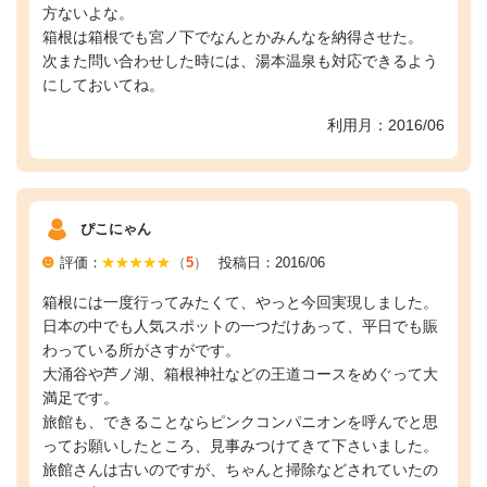
方ないよな。
箱根は箱根でも宮ノ下でなんとかみんなを納得させた。
次また問い合わせした時には、湯本温泉も対応できるよう
にしておいてね。
利用月：2016/06
ぴこにゃん
評価：
（
5
）
投稿日：2016/06
箱根には一度行ってみたくて、やっと今回実現しました。
日本の中でも人気スポットの一つだけあって、平日でも賑
わっている所がさすがです。
大涌谷や芦ノ湖、箱根神社などの王道コースをめぐって大
満足です。
旅館も、できることならピンクコンパニオンを呼んでと思
ってお願いしたところ、見事みつけてきて下さいました。
旅館さんは古いのですが、ちゃんと掃除などされていたの