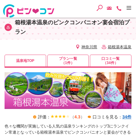
検索
ご予約・
TEL
箱根湯本温泉のピンクコンパニオン宴会宿泊プ
ラン
神奈川県
箱根湯本温泉
プラン一覧
口コミ一覧
温泉地TOP
（1件）
（34件）
評価：
（
4.3
）
口コミを見る：
34件
色々な機関が実施している人気の温泉ランキングのトップ3にランクイ
ン常連となっている箱根湯本温泉でピンクコンパニオンと宴会ができる