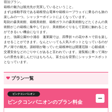
宿泊プラン。
箱根の魅力は観光先が充実しているということ。
まずは移動手段である箱根登山電車や箱根ロープウェイに乗るのも旅の
楽しみの一つ。シャッターポイントによくなっています。
彫刻の森美術館、箱根美術館、箱根ガラスの森美術館などたくさんの美
術館がこの箱根に集中しており、美術館めぐりをして芸術に触れること
ができるいい機会になります。
また、強羅公園や小涌谷 蓬莱園では、四季折々の花や木々で目を楽し
ませることができます。なんといっても人気スポットとなっているのが
芦ノ湖での観光。源頼朝が敬っていた箱根神社は開運厄除・心願成就・
交通安全などのごりやくがあると言われています。遊覧船に乗って湖か
らの景色を楽しんだりはもちろん、富士山を背景にシャッタースポット
となっています。
プラン一覧
ピンクコンパニオン
ピンクコンパニオンのプラン料金