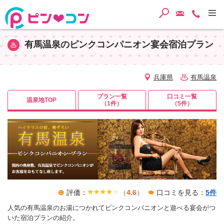
検索
ご予約・
TEL
有馬温泉のピンクコンパニオン宴会宿泊プラン
兵庫県
有馬温泉
プラン一覧
口コミ一覧
温泉地TOP
（1件）
（5件）
評価：
（
4.6
）
口コミを見る：
5件
人気の有馬温泉のお湯につかれてピンクコンパニオンと遊べる宴会がつ
いた宿泊プランの紹介。