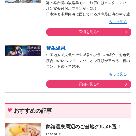
海の幸自慢の淡路島でのご旅行にはピンクコンパニ
オン宴会付宿泊プランが人気！！
日本海と瀬戸内海に面している兵庫県は海の幸が豊
富。その瀬戸内海の恩恵を得られる淡路島での宿泊
もっと見る
プランにはピンクコンパニオンが宴会をお客様と共
に盛り上げます。
詳細を見る>
主に四国、中国、関西からのお客様から多数のご利
用を頂いておりますが、東海北陸方面からのお客様
皆生温泉
も、瀬戸内海の観光先としては近い部類に当たるの
で人気があります。美しい光景が旅の思い出になる
中国地方で人気の皆生温泉のプランの紹介。お色気
淡路島のプランをぜひご利用下さいませ。​
度合いのレベルでコンパニオン種類が選べる、宿の
ランクも選べて好評。
西日本で人気の皆生温泉のプラン。ゲゲゲで有名な
もっと見る
境港や出雲大社へもアクセスが良く、出雲大社への
参拝のお客様で賑わっています。日本海側というこ
詳細を見る>
とで、寒い季節にはカニプランが非常に人気。
フルコースや、ゆでがに1パイ付など、御用さんに
応じます。
おすすめの記事
熱海温泉周辺のご当地グルメ5選！
2026.07.11