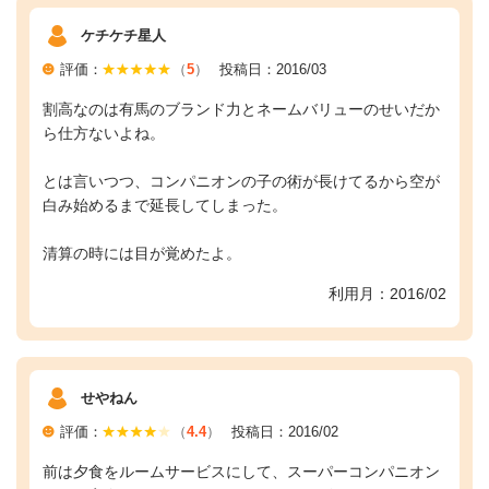
ケチケチ星人
評価：
（
5
）
投稿日：2016/03
割高なのは有馬のブランド力とネームバリューのせいだか
ら仕方ないよね。
とは言いつつ、コンパニオンの子の術が長けてるから空が
白み始めるまで延長してしまった。
清算の時には目が覚めたよ。
利用月：2016/02
せやねん
評価：
（
4.4
）
投稿日：2016/02
前は夕食をルームサービスにして、スーパーコンパニオン