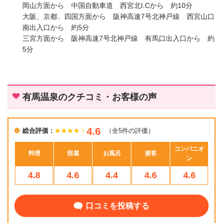
岡山方面から 中国自動車道 西宮北I.Cから 約10分
大阪、京都、四国方面から 阪神高速7号北神戸線 西宮山口
南出入口から 約5分
三宮方面から 阪神高速7号北神戸線 有馬口出入口から 約
5分
有馬温泉のクチコミ・お客様の声
4.6
総合評価：
（全5件の評価）
コンパニオ
料理
部屋
お風呂
接客
ン
4.8
4.6
4.4
4.6
4.6
口コミを投稿する