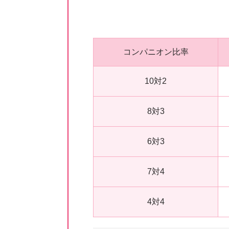
コンパニオン比率
10対2
8対3
6対3
7対4
4対4