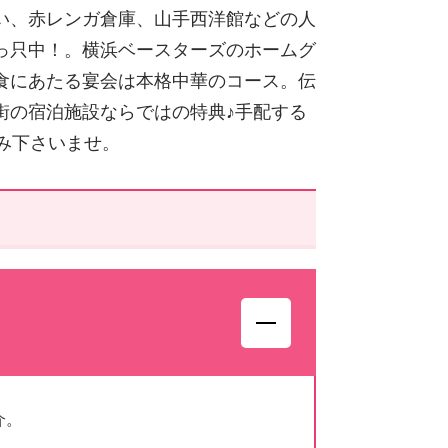
い、赤レンガ倉庫、山手西洋館などの人
っ只中！。横浜ベースターズのホームグ
食にあたる宴会は本格中華のコース。伝
街の宿泊施設ならではの特典♪手配する
み下さいませ。
介。