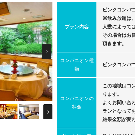
ピンクコンパニ
※飲み放題は
プラン内容
人数によって
その場合はお
頂きます。
Next
コンパニオン種
ピンクコンパ
類
この地域はコ
ります。
コンパニオンの
よくお問い合
Next
料金
ランとなって
結果金額が変