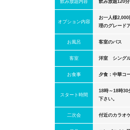
飲み放題内容
飲み放題120分
お一人様2,00
オプション内容
理のグレード
お風呂
客室のバス
客室
洋室 シング
お食事
夕食：中華コ
18時～18時
スタート時間
下さい。
二次会
付近のカラオ