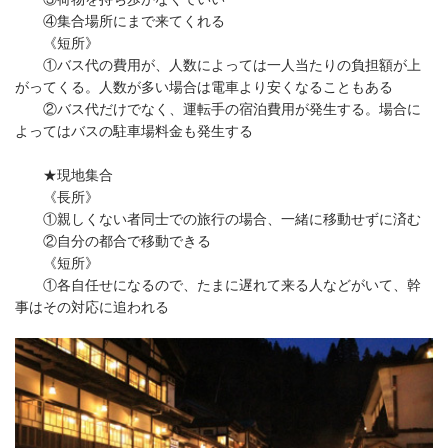
④集合場所にまで来てくれる
《短所》
①バス代の費用が、人数によっては一人当たりの負担額が上
がってくる。人数が多い場合は電車より安くなることもある
②バス代だけでなく、運転手の宿泊費用が発生する。場合に
よってはバスの駐車場料金も発生する
★現地集合
《長所》
①親しくない者同士での旅行の場合、一緒に移動せずに済む
②自分の都合で移動できる
《短所》
①各自任せになるので、たまに遅れて来る人などがいて、幹
事はその対応に追われる