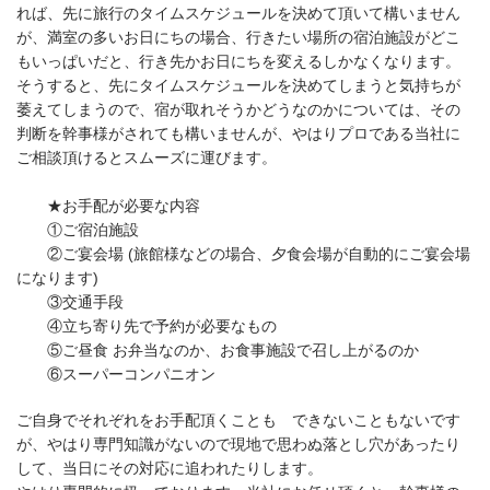
れば、先に旅行のタイムスケジュールを決めて頂いて構いません
が、満室の多いお日にちの場合、行きたい場所の宿泊施設がどこ
もいっぱいだと、行き先かお日にちを変えるしかなくなります。
そうすると、先にタイムスケジュールを決めてしまうと気持ちが
萎えてしまうので、宿が取れそうかどうなのかについては、その
判断を幹事様がされても構いませんが、やはりプロである当社に
ご相談頂けるとスムーズに運びます。
★お手配が必要な内容
①ご宿泊施設
②ご宴会場 (旅館様などの場合、夕食会場が自動的にご宴会場
になります)
③交通手段
④立ち寄り先で予約が必要なもの
⑤ご昼食 お弁当なのか、お食事施設で召し上がるのか
⑥スーパーコンパニオン
ご自身でそれぞれをお手配頂くことも できないこともないです
が、やはり専門知識がないので現地で思わぬ落とし穴があったり
して、当日にその対応に追われたりします。