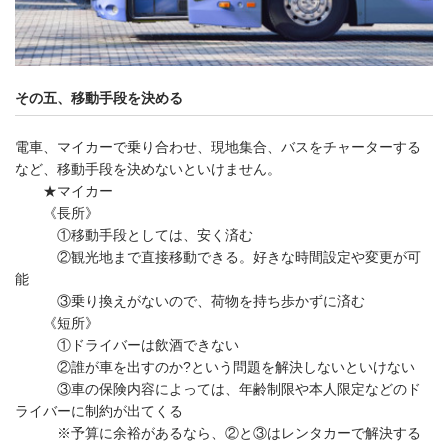
その五、移動手段を決める
電車、マイカーで乗り合わせ、現地集合、バスをチャーターする
など、移動手段を決めないといけません。
★マイカー
《長所》
①移動手段としては、安く済む
②観光地まで直接移動できる。好きな時間設定や変更が可
能
③乗り換えがないので、荷物を持ち歩かずに済む
《短所》
①ドライバーは飲酒できない
②誰が車を出すのか?という問題を解決しないといけない
③車の保険内容によっては、年齢制限や本人限定などのド
ライバーに制約が出てくる
※予算に余裕があるなら、②と③はレンタカーで解決する