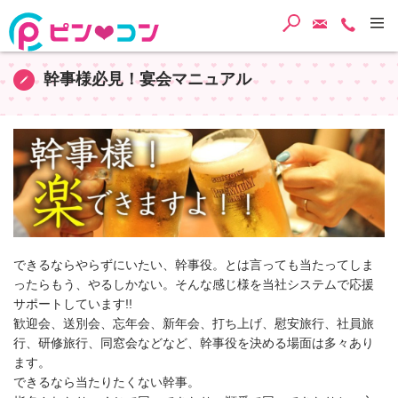
検索
ご予約・
TEL
幹事様必見！宴会マニュアル
できるならやらずにいたい、幹事役。とは言っても当たってしま
ったらもう、やるしかない。そんな感じ様を当社システムで応援
サポートしています!!
歓迎会、送別会、忘年会、新年会、打ち上げ、慰安旅行、社員旅
行、研修旅行、同窓会などなど、幹事役を決める場面は多々あり
ます。
できるなら当たりたくない幹事。