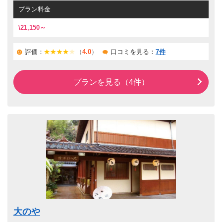
プラン料金
\21,150～
評価：
（
4.0
）
口コミを見る：
7件
プランを見る（4件）
大のや