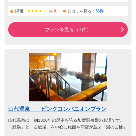
評価：
（
4.0
）
口コミを見る：
38件
プランを見る（7件）
山代温泉 ピンクコンパニオンプラン
山代温泉は、約1300年の歴史を誇る加賀温泉郷の名湯です。
「総湯」と「古総湯」を中心に旅館や商店が並ぶ「湯の曲輪」
には、昔ながらの温泉街の風情が残されています。九谷焼のタ