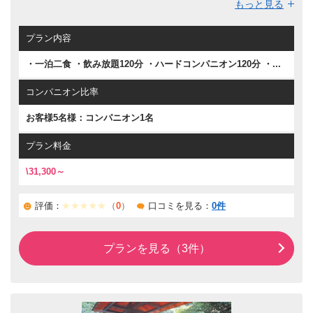
もっと見る
イルやステンドグラスが美しい古総湯で湯浴みを楽しみなが
ら、心安らぐ温泉旅行をお過ごしください。
プラン内容
・一泊二食 ・飲み放題120分 ・ハードコンパニオン120分 ・...
コンパニオン比率
お客様5名様：コンパニオン1名
プラン料金
\31,300～
評価：
（
0
）
口コミを見る：
0件
プランを見る（3件）