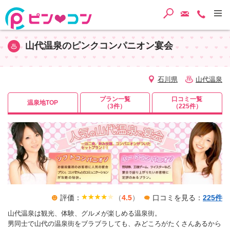
検索
ご予約・
TEL
山代温泉のピンクコンパニオン宴会
石川県
山代温泉
プラン一覧
口コミ一覧
温泉地TOP
（3件）
（225件）
評価：
（
4.5
）
口コミを見る：
225件
山代温泉は観光、体験、グルメが楽しめる温泉街。
男同士で山代の温泉街をブラブラしても、みどころがたくさんあるから