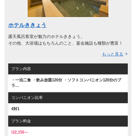
ホテルききょう
露天風呂客室が魅力のホテルききょう。
その他、大浴場はもちろんのこと、宴会施設も種類が豊富！
充実・満足の施設に、加賀料理も絶品で人気の旅館です。
もっと見る
コンパニオンと極上のひとときをお楽しみいただけます！
プラン内容
・一泊二食 ・飲み放題120分 ・ソフトコンパニオン120分のプ
ラ...
コンパニオン比率
4対1
プラン料金
\22,150～