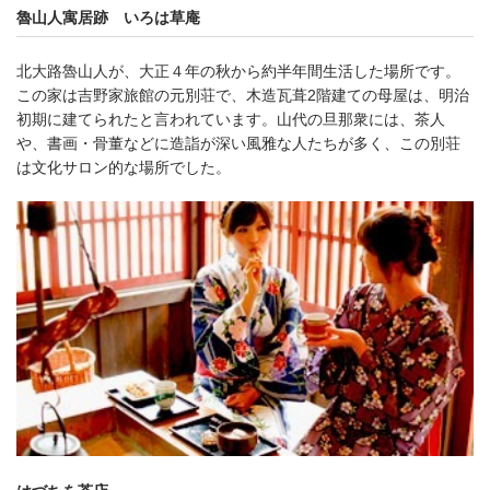
魯山人寓居跡 いろは草庵
北大路魯山人が、大正４年の秋から約半年間生活した場所です。
この家は吉野家旅館の元別荘で、木造瓦葺2階建ての母屋は、明治
初期に建てられたと言われています。山代の旦那衆には、茶人
や、書画・骨董などに造詣が深い風雅な人たちが多く、この別荘
は文化サロン的な場所でした。