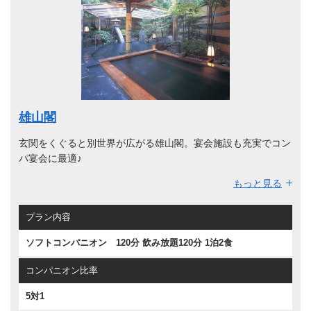
雄山閣
玄関をくぐると別世界が広がる雄山閣。宴会施設も充実でコン
パ宴会に最適♪
お部屋は数奇屋風造りとなっており、和室の落ち着いた雰囲気
もっと見る
となっております。
客室タイプは露天風呂客室も用意しております。
プラン内容
館内にはマッサージチェア、コーヒー、紅茶、こぶ茶などのド
ソフトコンパニオン 120分 飲み放題120分 1泊2食
リンクサービス、4000冊の漫画本のライブラリなど様々な楽
しみ方のできる旅館になっております。
コンパニオン比率
5対1