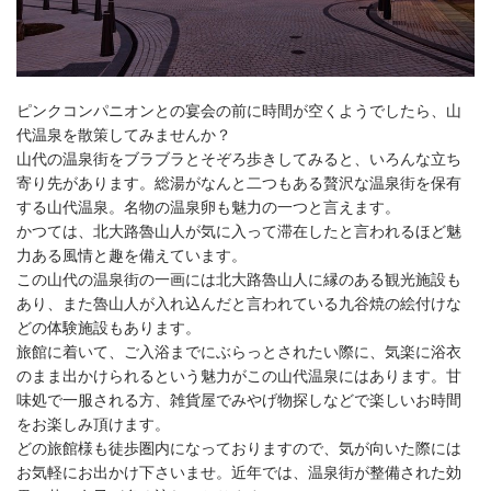
ピンクコンパニオンとの宴会の前に時間が空くようでしたら、山
代温泉を散策してみませんか？
山代の温泉街をブラブラとそぞろ歩きしてみると、いろんな立ち
寄り先があります。総湯がなんと二つもある贅沢な温泉街を保有
する山代温泉。名物の温泉卵も魅力の一つと言えます。
かつては、北大路魯山人が気に入って滞在したと言われるほど魅
力ある風情と趣を備えています。
この山代の温泉街の一画には北大路魯山人に縁のある観光施設も
あり、また魯山人が入れ込んだと言われている九谷焼の絵付けな
どの体験施設もあります。
旅館に着いて、ご入浴までにぶらっとされたい際に、気楽に浴衣
のまま出かけられるという魅力がこの山代温泉にはあります。甘
味処で一服される方、雑貨屋でみやげ物探しなどで楽しいお時間
をお楽しみ頂けます。
どの旅館様も徒歩圏内になっておりますので、気が向いた際には
お気軽にお出かけ下さいませ。近年では、温泉街が整備された効